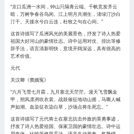
“京口瓜洲一水间，钟山只隔青云端。千帆竞发齐云
暗，万树争春谷鸟闲。江上明月共潮生，渚绿汀沙白
汀干。天接水兮白云连，杜牧之句在心间。”
这首诗描写了瓜洲风光的美麗景色，抒发了诗人热爱
祖国大好河山的豪情壮志。诗中运用对仗、排比等修
辞手法，语言清新明快，意境开阔深远，具有很高的
艺术价值。
元代
关汉卿《窦娥冤》
“六月飞雪七月霜，九月塞北天茫茫。漫天飞雪飘金
甲，朔风凛冽吹衣裳。战鼓催征地动山摇，马嘶人喊
声如潮。血染征衣染白草，沙场点将生死忘。”
这首诗描写了元代将士在塞北抗击外敌的英勇事迹，
抒发了诗人热爱祖国、保家卫国的豪情壮志。诗中运
用夸张、比喻等修辞手法，语言生动形象，气势磅