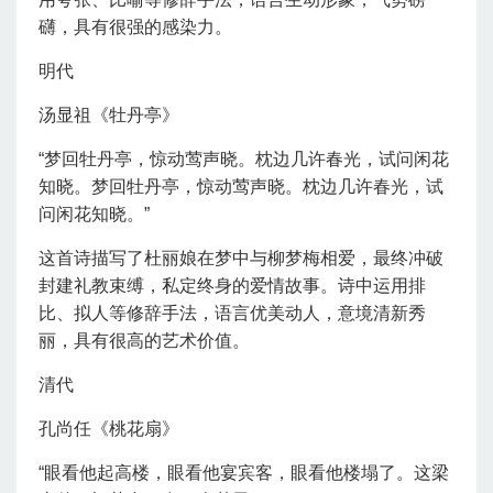
礴，具有很强的感染力。
明代
汤显祖《牡丹亭》
“梦回牡丹亭，惊动莺声晓。枕边几许春光，试问闲花
知晓。梦回牡丹亭，惊动莺声晓。枕边几许春光，试
问闲花知晓。”
这首诗描写了杜丽娘在梦中与柳梦梅相爱，最终冲破
封建礼教束缚，私定终身的爱情故事。诗中运用排
比、拟人等修辞手法，语言优美动人，意境清新秀
丽，具有很高的艺术价值。
清代
孔尚任《桃花扇》
“眼看他起高楼，眼看他宴宾客，眼看他楼塌了。这梁