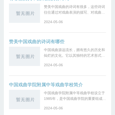
赞美中国戏曲的诗词有很多，这些诗词
往往通过对戏曲表演的描写、对戏曲艺
术的赞美，表达了人们对戏曲的热爱和
2024-05-06
敬意。以下是一些经典的赞美中国戏曲
的诗词：1.清·纳兰性德《浣溪沙·若耶
溪
赞美中国戏曲的诗词有哪些
中国戏曲源远流长，拥有悠久的历史和
灿烂的文化。它以其独特的艺术形式，
反映了中华民族的传统文化和精神风
2024-05-06
貌，受到广大人民群众的喜爱。历代文
人墨客也对中国戏曲赞誉有加，创作了
许多脍炙
中国戏曲学院附属中等戏曲学校简介
中国戏曲学院附属中等戏曲学校设立于
1985年，是中国戏曲学院的重要组成部
分，现为北京市重点中等职业学校。多
2024-05-06
年来，学校秉承“德艺双馨，继往开