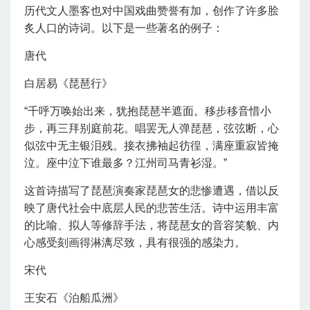
历代文人墨客也对中国戏曲赞誉有加，创作了许多脍
炙人口的诗词。以下是一些著名的例子：
唐代
白居易《琵琶行》
“千呼万唤始出来，犹抱琵琶半遮面。移步移音惜小
步，再三拜别庭前花。唱罢无人弹琵琶，弦弦断，心
似弦中无主银泪残。接衣拂袖起彷徨，满座重寂皆掩
泣。座中泣下谁最多？江州司马青衫湿。”
这首诗描写了琵琶演奏家琵琶女的悲惨遭遇，借以反
映了唐代社会中底层人民的悲苦生活。诗中运用丰富
的比喻、拟人等修辞手法，将琵琶女的音容笑貌、内
心感受刻画得淋漓尽致，具有很强的感染力。
宋代
王安石《泊船瓜洲》