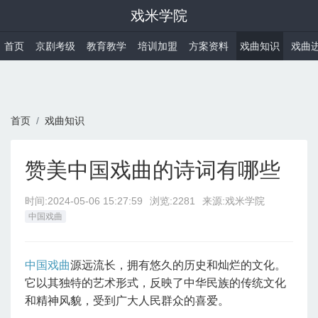
戏米学院
首页
京剧考级
教育教学
培训加盟
方案资料
戏曲知识
戏曲
首页
戏曲知识
赞美中国戏曲的诗词有哪些
时间:
2024-05-06 15:27:59
浏览:2281
来源:戏米学院
中国戏曲
中国戏曲
源远流长，拥有悠久的历史和灿烂的文化。
它以其独特的艺术形式，反映了中华民族的传统文化
和精神风貌，受到广大人民群众的喜爱。