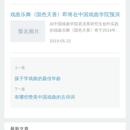
来”的校训，坚持“以人为本、特色立
足、
戏曲乐舞《国色天香》即将在中国戏曲学院预演
由中国戏曲学院表演系研究生创作实践
的戏曲乐舞《国色天香》将于2014年5
月9日晚19:30在中国戏曲学院大剧场预
2019-05-31
演。 一场穿越时空、立象尽意的美人
赞；一组各美其美、和而不同的
上一篇
孩子学戏曲的最佳年龄
下一篇
有哪些赞美中国戏曲的古诗词
最新文章