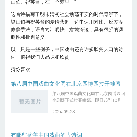
山伯、祝英台，在一个梦里。”
这首诗描写了明末清初社会动荡不安的时代背景下，
梁山伯与祝英台的爱情悲剧。诗中运用对比、反差等
修辞手法，语言简洁明快，意境深邃，具有很强的讽
刺性和批判意义。
以上只是一些例子，中国戏曲还有许多脍炙人口的诗
词，值得我们去品味和欣赏。
猜你喜欢
第八届中国戏曲文化周在北京园博园拉开帷幕
第八届中国戏曲文化周在北京园博园阳
光剧场正式拉开帷幕。即日起到10月3
日，北京园博园变身戏曲百花园，让入
2024-09-28
园游客能赏秋意园林，品古音戏韵。今
年戏曲周还与“京彩灯会”同期举办，两
者
有哪些赞美中国戏曲的古诗词