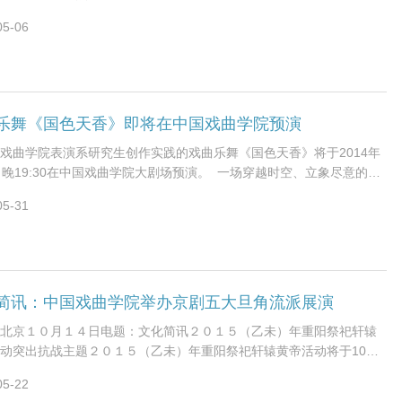
校训，坚持“以人为本、特色立足、
05-06
乐舞《国色天香》即将在中国戏曲学院预演
戏曲学院表演系研究生创作实践的戏曲乐舞《国色天香》将于2014年
日晚19:30在中国戏曲学院大剧场预演。 一场穿越时空、立象尽意的美
一组各美其美、和而不同的
05-31
简讯：中国戏曲学院举办京剧五大旦角流派展演
北京１０月１４日电题：文化简讯２０１５（乙未）年重阳祭祀轩辕
动突出抗战主题２０１５（乙未）年重阳祭祀轩辕黄帝活动将于10月
在陕西省延安市黄陵县举行。为突出抗战
05-22