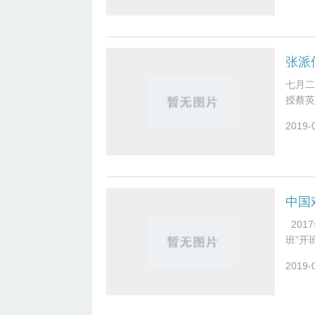
张派
七月二
授蔡英
剧院的
2019-
201
班”开
生前，
2019-