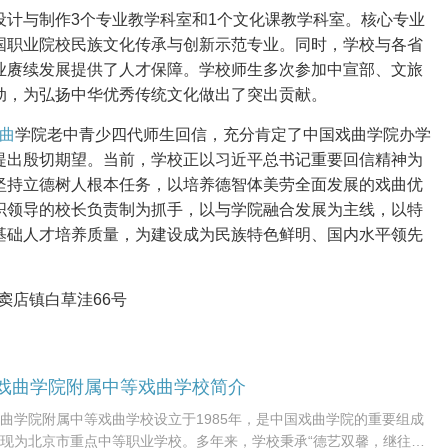
设计与制作3个专业教学科室和1个文化课教学科室。核心专业
国职业院校民族文化传承与创新示范专业。同时，学校与各省
业赓续发展提供了人才保障。学校师生多次参加中宣部、文旅
动，为弘扬中华优秀传统文化做出了突出贡献。
曲
学院老中青少四代师生回信，充分肯定了中国戏曲学院办学
提出殷切期望。当前，学校正以习近平总书记重要回信精神为
坚持立德树人根本任务，以培养德智体美劳全面发展的戏曲优
织领导的校长负责制为抓手，以与学院融合发展为主线，以特
基础人才培养质量，为建设成为民族特色鲜明、国内水平领先
窦店镇白草洼66号
戏曲学院附属中等戏曲学校简介
曲学院附属中等戏曲学校设立于1985年，是中国戏曲学院的重要组成
现为北京市重点中等职业学校。多年来，学校秉承“德艺双馨，继往开