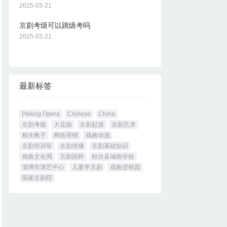
2025-03-21
京剧考级可以跳级考吗
2025-03-21
最新标签
Peking Opera
Chinese
China
京剧考级
大花脸
京剧起源
京剧艺术
相夫教子
网络营销
戏曲动漫
京剧培训班
京剧传播
京剧基础知识
戏曲文化周
京剧国粹
桓台县城南学校
淄博市演艺中心
儿童学京剧
戏曲进校园
国家京剧院