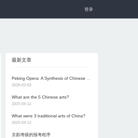
登录
最新文章
Peking Opera: A Synthesis of Chinese Culture
2026-02-03
What are the 5 Chinese arts?
2025-04-12
What were 3 traditional arts of China?
2025-04-12
京剧考级的报考程序