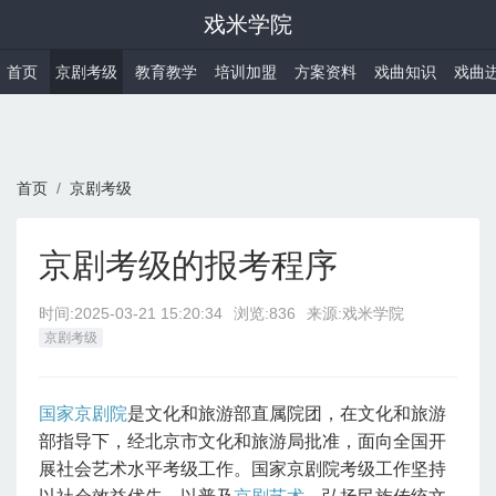
戏米学院
首页
京剧考级
教育教学
培训加盟
方案资料
戏曲知识
戏曲
首页
京剧考级
京剧考级的报考程序
时间:
2025-03-21 15:20:34
浏览:836
来源:戏米学院
京剧考级
国家京剧院
是文化和旅游部直属院团，在文化和旅游
部指导下，经北京市文化和旅游局批准，面向全国开
展社会艺术水平考级工作。国家京剧院考级工作坚持