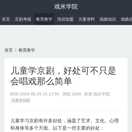
戏米学院
首页
京剧考级
教育教学
培训加盟
方案资料
戏曲知识
戏曲
首页
教育教学
儿童学京剧，好处可不只是
会唱戏那么简单
时间:
2024-05-29 15:13:56
浏览:1849
来源:戏米学院
儿童学京剧
儿童学习京剧有许多好处，涵盖了艺术、文化、心理
和身体等多个方面。以下是一些主要的好处：