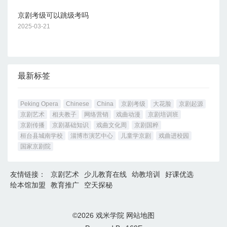
京剧考级可以跳级考吗
2025-03-21
最新标签
Peking Opera
Chinese
China
京剧考级
大花脸
京剧起源
京剧艺术
相夫教子
网络营销
戏曲动漫
京剧培训班
京剧传播
京剧基础知识
戏曲文化周
京剧国粹
桓台县城南学校
淄博市演艺中心
儿童学京剧
戏曲进校园
国家京剧院
友情链接：
京剧艺术
少儿教育在线
幼教培训
好课优选
绘本馆加盟
教育推广
空天探秘
©2026
戏米学院
网站地图