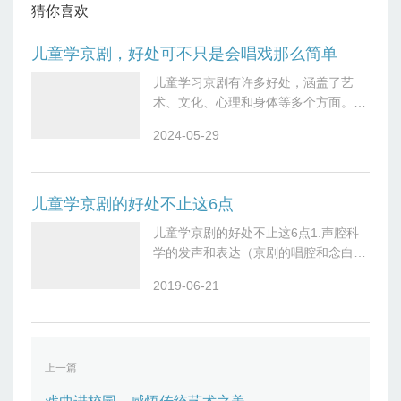
猜你喜欢
儿童学京剧，好处可不只是会唱戏那么简单
儿童学习京剧有许多好处，涵盖了艺
术、文化、心理和身体等多个方面。以
下是一些主要的好处：1.文化传承京剧
2024-05-29
是中国传统文化的瑰宝，通过学习京
剧，儿童可以深入了解中国的历史、文
化和艺术
儿童学京剧的好处不止这6点
儿童学京剧的好处不止这6点1.声腔科
学的发声和表达（京剧的唱腔和念白讲
究清真字切，让孩子们可以学习到清晰
2019-06-21
的说唱方式以及表达技巧。）2.表演富
有感染力的表演方式（夸张的程式化表
演
上一篇