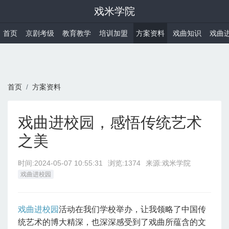
戏米学院
首页
京剧考级
教育教学
培训加盟
方案资料
戏曲知识
戏曲
首页
方案资料
戏曲进校园，感悟传统艺术
之美
时间:
2024-05-07 10:55:31
浏览:1374
来源:戏米学院
戏曲进校园
戏曲进校园
活动在我们学校举办，让我领略了中国传
统艺术的博大精深，也深深感受到了戏曲所蕴含的文