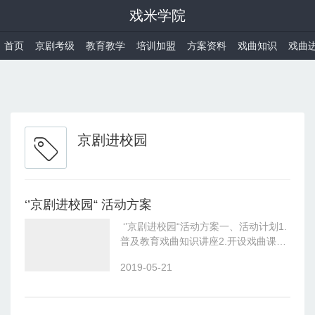
戏米学院
首页
京剧考级
教育教学
培训加盟
方案资料
戏曲知识
戏曲
京剧进校园
‘’京剧进校园“ 活动方案
‘’京剧进校园“活动方案一、活动计划1.
普及教育戏曲知识讲座2.开设戏曲课
程、创建戏曲教育特色学校3.建设戏曲
2019-05-21
社团组织，创排戏曲作品4.搭建戏曲文
化展示平台举办戏曲