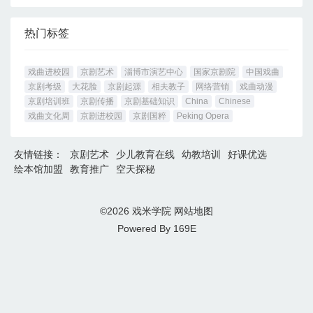
热门标签
戏曲进校园
京剧艺术
淄博市演艺中心
国家京剧院
中国戏曲
京剧考级
大花脸
京剧起源
相夫教子
网络营销
戏曲动漫
京剧培训班
京剧传播
京剧基础知识
China
Chinese
戏曲文化周
京剧进校园
京剧国粹
Peking Opera
友情链接：
京剧艺术
少儿教育在线
幼教培训
好课优选
绘本馆加盟
教育推广
空天探秘
©2026
戏米学院
网站地图
Powered By
169E