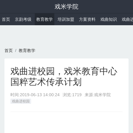
戏米学院
首页
京剧考级
教育教学
培训加盟
方案资料
戏曲知识
戏曲
首页
教育教学
戏曲进校园，戏米教育中心
国粹艺术传承计划
时间:
2019-06-13 14:00:24
浏览:1719
来源:戏米学院
戏曲进校园