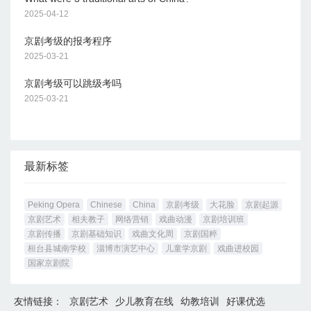
2025-04-12
京剧考级的报考程序
2025-03-21
京剧考级可以跳级考吗
2025-03-21
最新标签
Peking Opera
Chinese
China
京剧考级
大花脸
京剧起源
京剧艺术
相夫教子
网络营销
戏曲动漫
京剧培训班
京剧传播
京剧基础知识
戏曲文化周
京剧国粹
桓台县城南学校
淄博市演艺中心
儿童学京剧
戏曲进校园
国家京剧院
友情链接：
京剧艺术
少儿教育在线
幼教培训
好课优选