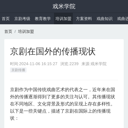
戏米学院
首页
京剧考级
教育教学
培训加盟
方案资料
戏曲知识
戏曲
首页
培训加盟
京剧在国外的传播现状
时间:
2024-11-06 16:15:27
浏览:2239
来源:戏米学院
京剧传播
京剧作为中国传统戏曲艺术的代表之一，近年来在国
外的传播逐渐得到了更多的关注与认可。其传播现状
在不同地区、文化背景及形式的呈现上存在多样性。
以下是一些关键点，描述了京剧在国际上的传播现
状：