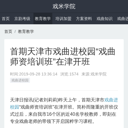
戏米学院
首页
京剧考级
教育教学
培训加盟
方案资料
戏曲知识
戏曲
首页
教育教学
首期天津市戏曲进校园“戏曲
师资培训班”在津开班
时间:
2019-09-28 13:36:14
浏览:1574
来源:戏米学院
戏曲进校园
天津日报讯(记者刘莉莉)昨天上午，首期天津市
戏曲进
校园
“戏曲师资培训班”在津开班。简朴而隆重的开班仪
式过后，来自我市16个区的近40名学校教师，即刻在
专业戏曲老师的带领下开启国粹学习课程。