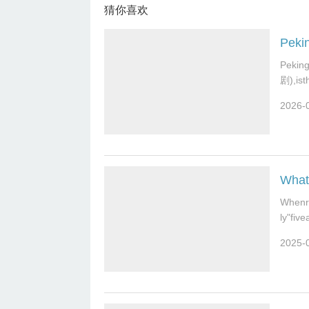
猜你喜欢
Pekin
Pekin
剧),ist
2026-
What 
Whenre
ly"five
2025-