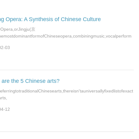
g Opera: A Synthesis of Chinese Culture
gOpera,orJingju(京
hemostdominantformofChineseopera,combiningmusic,vocalperform
02-03
are the 5 Chinese arts?
ferringtotraditionalChinesearts,thereisn'tauniversallyfixedlistofexact
arts,
04-12