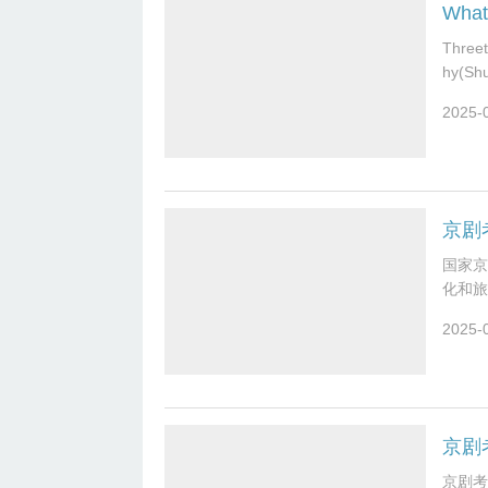
What 
Threet
hy(Shu
2025-
京剧
国家京
化和旅
作坚持
2025-
京剧
京剧考