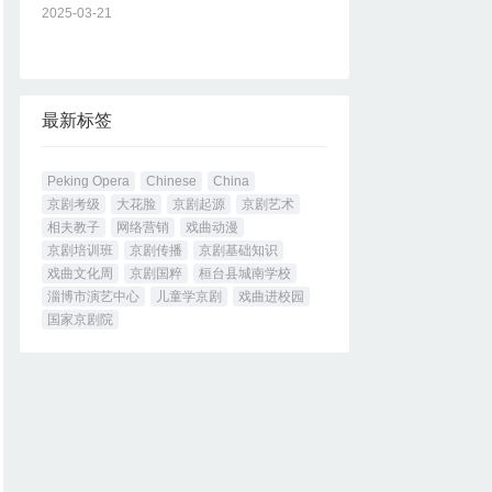
2025-03-21
最新标签
Peking Opera
Chinese
China
京剧考级
大花脸
京剧起源
京剧艺术
相夫教子
网络营销
戏曲动漫
京剧培训班
京剧传播
京剧基础知识
戏曲文化周
京剧国粹
桓台县城南学校
淄博市演艺中心
儿童学京剧
戏曲进校园
国家京剧院